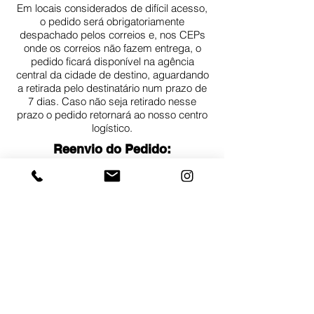
Em locais considerados de difícil acesso,
o pedido será obrigatoriamente
despachado pelos correios e, nos CEPs
onde os correios não fazem entrega, o
pedido ficará disponível na agência
central da cidade de destino, aguardando
a retirada pelo destinatário num prazo de
7 dias. Caso não seja retirado nesse
prazo o pedido retornará ao nosso centro
logístico.
Reenvio do Pedido:
nos casos de endereço incorreto,
inexistente, destinatário ausente ou
qualquer outro que impossibilite a entrega,
o entregador devolverá o pedido a dane-
se, que entrará em contato com o cliente
para programar o reenvio. nestes casos o
valor do serviço de reenvio será cobrado
do cliente.