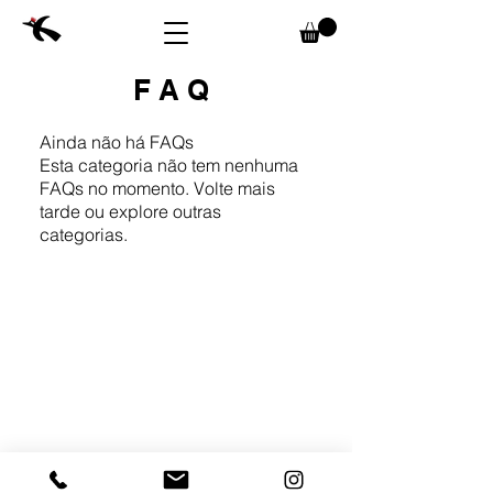
FAQ
Ainda não há FAQs
Esta categoria não tem nenhuma
FAQs no momento. Volte mais
tarde ou explore outras
categorias.
Centro Tradicional de Invenção Cultural
| CNPJ:
42.326.266
/0001-79
Endereço: Setor de Embaixadas Sul - SES 813 | Asa
Sul, Brasília/DF - CEP:
70.200-130