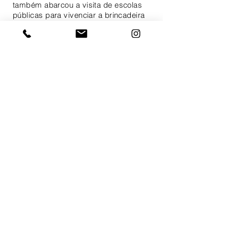
também abarcou a visita de escolas
públicas para vivenciar a brincadeira
no Centro Tradicional de Invenção
Cultural, sede do grupo.
Este projeto foi uma realização do
Centro Tradicional de Invenção
Cultural, Grupo Seu Estrelo e o Fuá do
Terreiro, Instituto Rosa dos Ventos e
Odoyá Produções e possui fomento
do Ministério da Cultura.
navegue pelo caderno de
estudos